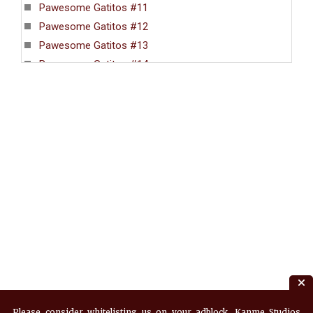
Pawesome Gatitos #11
Pawesome Gatitos #12
Pawesome Gatitos #13
Pawesome Gatitos #14
Pawesome Gatitos #15
Pawesome Gatitos #16
Pawesome Gatitos #17
Pawesome Gatitos #18
Pawesome Gatitos – Cat Nap (A small break)
Pawesome Gatitos 19
Pawesome Gatitos #20
Pawsome Gatitos #21
Pawesome Gatitos #22
Pawesome Gatitos #23
Pawesome Gatitos #24
Pawesome Gatitos #25
Pawesome Gatitos #26
Please consider whitelisting us on your adblock. Kanme Studios